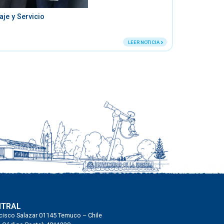
je y Servicio
Noticias
/
12 de Junio de
LEER NOTICIA
NTRAL
cisco Salazar 01145 Temuco – Chile