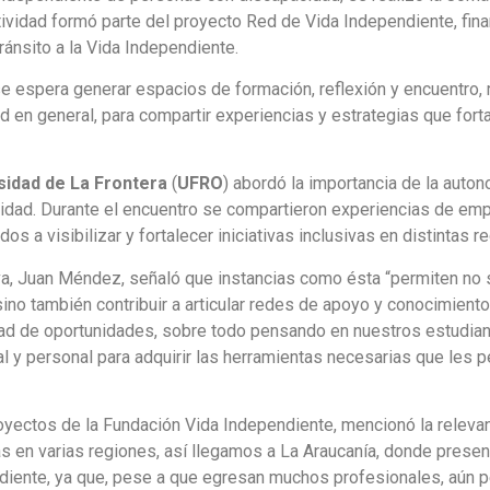
idad formó parte del proyecto Red de Vida Independiente, finan
ánsito a la Vida Independiente.
se espera generar espacios de formación, reflexión y encuentro,
en general, para compartir experiencias y estrategias que fortale
sidad de La Frontera
(
UFRO
) abordó la importancia de la auto
idad. Durante el encuentro se compartieron experiencias de em
 a visibilizar y fortalecer iniciativas inclusivas en distintas r
iva, Juan Méndez, señaló que instancias como ésta “permiten no s
sino también contribuir a articular redes de apoyo y conocimient
ldad de oportunidades, sobre todo pensando en nuestros estudian
y personal para adquirir las herramientas necesarias que les p
royectos de la Fundación Vida Independiente, mencionó la relevan
as en varias regiones, así llegamos a La Araucanía, donde prese
iente, ya que, pese a que egresan muchos profesionales, aún per