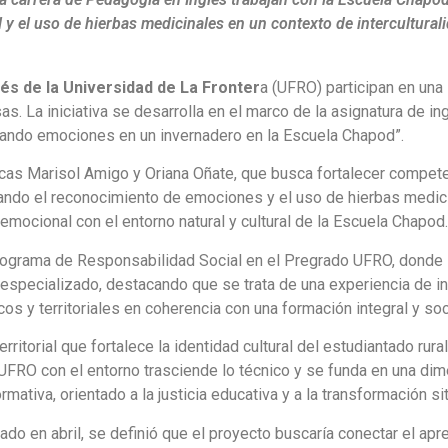
 y el uso de hierbas medicinales en un contexto de interculturali
és de la Universidad de La Fronter
a (UFRO) participan en una
s. La iniciativa se desarrolla en el marco de la asignatura de i
ando emociones en un invernadero en la Escuela Chapod”.
émicas Marisol Amigo y Oriana Oñate, que busca fortalecer compe
grando el reconocimiento de emociones y el uso de hierbas medi
emocional con el entorno natural y cultural de la Escuela Chapod.
l Programa de Responsabilidad Social en el Pregrado UFRO, dond
pecializado, destacando que se trata de una experiencia de i
cos y territoriales en coherencia con una formación integral y 
territorial que fortalece la identidad cultural del estudiantado r
FRO con el entorno trasciende lo técnico y se funda en una dim
tiva, orientado a la justicia educativa y a la transformación sit
izado en abril, se definió que el proyecto buscaría conectar el ap