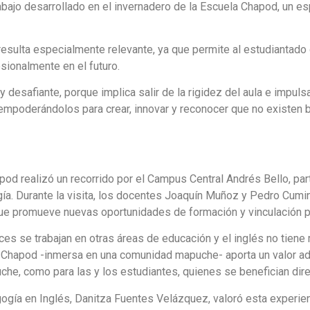
abajo desarrollado en el invernadero de la Escuela Chapod, un e
resulta especialmente relevante, ya que permite al estudiantad
sionalmente en el futuro.
 desafiante, porque implica salir de la rigidez del aula e impuls
empoderándolos para crear, innovar y reconocer que no existen b
od realizó un recorrido por el Campus Central Andrés Bello, part
a. Durante la visita, los docentes Joaquín Muñoz y Pedro Cumina
que promueve nuevas oportunidades de formación y vinculación p
es se trabajan en otras áreas de educación y el inglés no tiene 
 Chapod -inmersa en una comunidad mapuche- aporta un valor adici
e, como para las y los estudiantes, quienes se benefician dir
gogía en Inglés, Danitza Fuentes Velázquez, valoró esta experie