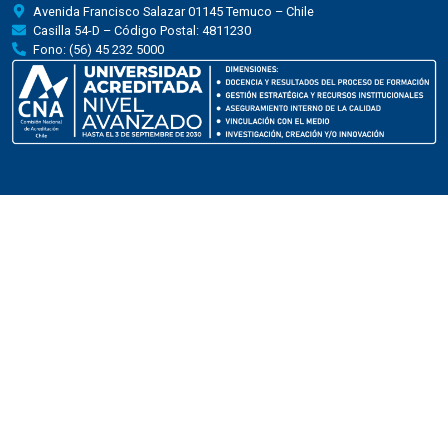
Avenida Francisco Salazar 01145 Temuco – Chile
Casilla 54-D – Código Postal: 4811230
Fono: (56) 45 232 5000